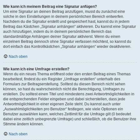
Wie kann ich meinem Beitrag eine Signatur anfügen?
Um eine Signatur an deinen Beitrag anzufügen, musst du zunächst eine
solche in den Einstellungen in deinem persönlichen Bereich entwerfen.
Nachdem du die Signatur erstellt und gespeichert hast, kannst du in jedem
Beitrag das Kästchen „Signatur anhängen“ aktivieren. Du kannst eine Signatur
auch hinzufügen, indem du in deinem persönlichen Bereich das
standardmäßige Anhängen deiner Signatur aktivierst. Wenn du einen
einzelnen Beitrag dennoch ohne Signatur verfassen möchtest, so kannst du
dort einfach das Kontrollkästchen „Signatur anhängen“ wieder deaktivieren.
Nach oben
Wie kann ich eine Umfrage erstellen?
Wenn du ein neues Thema eröffnest oder den ersten Beitrag eines Themas
bearbeitest, findest du ein Register „Umfrage erstellen“ unterhalb des
Formulars zur Beitragserstellung. Solltest du diesen Bereich nicht sehen
können, so hast du wahrscheinlich nicht die Berechtigung, Umfragen zu
erstellen. Du solltest einen Titel und mindestens zwei Antwortmöglichkeiten in
die entsprechenden Felder eingeben und dabei sicherstellen, dass jede
Antwortmöglichkeit in einer eigenen Zeile steht. Du kannst auch unter
„Auswahlmöglichkeiten pro Benutzer“ festlegen, wie viele Optionen ein
Benutzer auswählen kann, welches Zeitlimit für die Umfrage gilt (0 bedeutet
dabei eine zeitlich unbegrenzte Umfrage) und schließlich, ob die Benutzer ihre
Stimme ändern können.
Nach oben