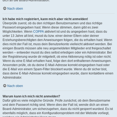
dich an die Board-Administration.
Nach oben
Ich habe mich registriert, kann mich aber nicht anmelden!
Überprüfe zuerst, ob du den richtigen Benutzernamen und das richtige
Passwort eingegeben hast. Wenn diese stimmen, dann gibt es zwei
Möglichkeiten. Wenn
COPPA
aktiviert ist und du angegeben hast, dass du
unter 13 Jahre alt bist, musst du bzw. einer deiner Eltern oder deiner
Erziehungsberechtigten den Anweisungen folgen, die du erhalten hast. Wenn
dies nicht der Fall ist, muss dein Benutzerkonto vielleicht aktiviert werden. Bei
einigen Boards müssen alle neu angemeldeten Mitglieder erst freigeschaltet
werden – entweder musst du dies selbst erledigen oder ein Administrator. Bei
der Registrierung wurde dir mitgeteilt, ob eine Aktivierung nötig ist oder nicht.
Wenn du eine E-Mail erhalten hast, folge den dort enthaltenen Anweisungen.
Ansonsten prüfe, ob du deine E-Mail-Adresse korrekt eingegeben hast oder
die E-Mail von einem Spam-Filter blockiert wurde. Wenn du dir sicher bist,
dass deine E-Mail-Adresse korrekt eingegeben wurde, dann kontaktiere einen
Administrator.
Nach oben
Warum kann ich mich nicht anmelden?
Dafür gibt es viele mögliche Gründe. Prüfe zunächst, ob dein Benutzername
und dein Passwort richtig sind. Wenn dies der Fall ist, wende dich an einen
Board-Administrator, um sicherzugehen, dass du nicht gesperrt wurdest. Es ist
ebenfalls möglich, dass ein Konfigurationsproblem mit der Website vorliegt,