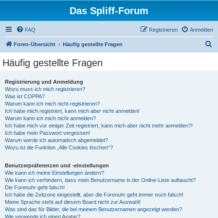
Das Spliff-Forum
FAQ
Registrieren
Anmelden
S
Foren-Übersicht
Häufig gestellte Fragen
u
Häufig gestellte Fragen
c
h
Registrierung und Anmeldung
Wozu muss ich mich registrieren?
e
Was ist COPPA?
Warum kann ich mich nicht registrieren?
Ich habe mich registriert, kann mich aber nicht anmelden!
Warum kann ich mich nicht anmelden?
Ich habe mich vor einiger Zeit registriert, kann mich aber nicht mehr anmelden?!
Ich habe mein Passwort vergessen!
Warum werde ich automatisch abgemeldet?
Wozu ist die Funktion „Alle Cookies löschen“?
Benutzerpräferenzen und -einstellungen
Wie kann ich meine Einstellungen ändern?
Wie kann ich verhindern, dass mein Benutzername in der Online-Liste auftaucht?
Die Forenuhr geht falsch!
Ich habe die Zeitzone eingestellt, aber die Forenuhr geht immer noch falsch!
Meine Sprache steht auf diesem Board nicht zur Auswahl!
Was sind das für Bilder, die bei meinem Benutzernamen angezeigt werden?
Wie verwende ich einen Avatar?