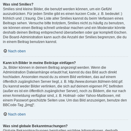
Was sind Smilies?
Smilies sind kleine Bilder, die benutzt werden können, um ein Gefühl
auszudrücken. Für jeden Smilie gibt es einen kurzen Code, z. B. bedeutet :)
fröhlich und :( traurig. Die Liste aller Smilies kannst du beim Verfassen eines
Beitrags sehen. Versuche bitte trotzdem, Smilies nicht zu häufig zu benutzen,
sie können einen Beitrag schnell unlesbar machen und ein Moderator könnte
deshalb deinen Beitrag entsprechend überarbeiten oder gar komplett löschen.
Die Board-Administration kann auch die Anzahl der Smilies begrenzen, die du
in einem Beitrag benutzen kannst.
Nach oben
Kann ich Bilder in meine Beiträge einfügen?
Ja, Bilder können in deinem Beitrag angezeigt werden. Wenn die
Administration Dateianhänge erlaubt hat, kannst du das Bild auch direkt
hochladen. Ansonsten musst du zu einem Bild verlinken, das auf einem
öffentlich zugänglichen Server liegt, z. B. http://www.domain.tld/mein-bild.gif.
Du kannst weder Bilder verlinken, die sich auf deinem eigenen PC befinden
(außer es ist ein öffentlich zugänglicher Server), noch zu Bildern, die nur nach
einer Anmeldung verfügbar sind, z. B. Hotmail- oder Yahoo-Mailboxen, mit
einem Passwort geschützte Seiten usw. Um das Bild anzuzeigen, benutze den
BBCode-Tag „[img]“.
Nach oben
Was sind globale Bekanntmachungen?
Globale Bekanntmachungen beinhalten wichtige Informationen, deshalb