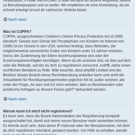
Avatarbilder, Private Nachrichten, E-Mail-Versand an andere Mitglieder, Beitritt
zu Benutzergruppen und so weiter. Wir empfehlen dir eine Anmeldung, da sie
schnell erledigt ist und dir zahlreiche Vorteile bietet.
Nach oben
Was ist COPPA?
COPPA, ausgeschrieben Children’s Online Privacy Protection Act of 1998
(deutsch: Gesetz zum Schutz der Privatsphäre von Kindern im Internet von
1998) ist ein Gesetz in den USA, welches festlegt, dass Websites, die
möglicherweise persönliche Daten von Kindern unter 13 Jahren erheben,
hierzu die Zustimmung der Eltern beziehungsweise des oder der
Erziehungsberechtigten benötigen. Wenn du dir unsicher bist, ob dies auf dich
oder die Website, auf der du dich zu registrieren versuchst, zutrifft, ziehe einen
rechtlichen Beistand zu Rate. Bitte beachte, dass phpBB Limited und der
Besitzer dieses Boards keine Rechtsberatung anbieten kann und nicht die
Anlaufstelle für Rechtsangelegenheiten jeglicher Art ist; außer solchen, die
unter der Frage „An wen soll ich mich wenden, falls es Beschwerden oder
juristische Anfragen zu diesem Forum gibt?“ behandelt werden.
Nach oben
Warum kann ich mich nicht registrieren?
Es kann sein, dass die Board-Administration die Registrierung komplett
ausgeschaltet hat, damit sich keine neuen Benutzer mehr anmelden können.
Es könnte auch sein, dass deine IP-Adresse oder der Benutzername, mit dem
du dich registrieren möchtest, gesperrt wurden. Um Hilfe zu erhalten, wende