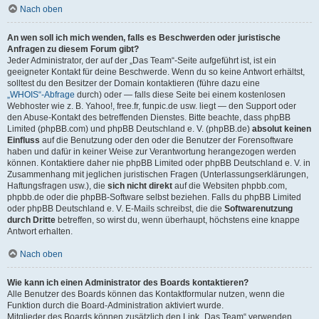
Nach oben
An wen soll ich mich wenden, falls es Beschwerden oder juristische
Anfragen zu diesem Forum gibt?
Jeder Administrator, der auf der „Das Team“-Seite aufgeführt ist, ist ein
geeigneter Kontakt für deine Beschwerde. Wenn du so keine Antwort erhältst,
solltest du den Besitzer der Domain kontaktieren (führe dazu eine
„WHOIS“-Abfrage
durch) oder — falls diese Seite bei einem kostenlosen
Webhoster wie z. B. Yahoo!, free.fr, funpic.de usw. liegt — den Support oder
den Abuse-Kontakt des betreffenden Dienstes. Bitte beachte, dass phpBB
Limited (phpBB.com) und phpBB Deutschland e. V. (phpBB.de)
absolut keinen
Einfluss
auf die Benutzung oder den oder die Benutzer der Forensoftware
haben und dafür in keiner Weise zur Verantwortung herangezogen werden
können. Kontaktiere daher nie phpBB Limited oder phpBB Deutschland e. V. in
Zusammenhang mit jeglichen juristischen Fragen (Unterlassungserklärungen,
Haftungsfragen usw.), die
sich nicht direkt
auf die Websiten phpbb.com,
phpbb.de oder die phpBB-Software selbst beziehen. Falls du phpBB Limited
oder phpBB Deutschland e. V. E-Mails schreibst, die die
Softwarenutzung
durch Dritte
betreffen, so wirst du, wenn überhaupt, höchstens eine knappe
Antwort erhalten.
Nach oben
Wie kann ich einen Administrator des Boards kontaktieren?
Alle Benutzer des Boards können das Kontaktformular nutzen, wenn die
Funktion durch die Board-Administration aktiviert wurde.
Mitglieder des Boards können zusätzlich den Link „Das Team“ verwenden.