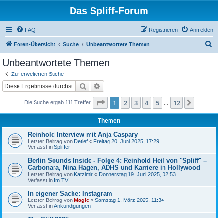
Das Spliff-Forum
FAQ
Registrieren
Anmelden
S
Foren-Übersicht
Suche
Unbeantwortete Themen
u
Unbeantwortete Themen
c
Zur erweiterten Suche
h
Suche
Erweiterte Suche
e
Seite
1
von
12
1
2
3
4
5
12
Nächst
Die Suche ergab 111 Treffer
…
Themen
Reinhold Interview mit Anja Caspary
Letzter Beitrag von
Detlef
«
Freitag 20. Juni 2025, 17:29
Verfasst in
Spliffer
Berlin Sounds Inside - Folge 4: Reinhold Heil von "Spliff" –
Carbonara, Nina Hagen, ADHS und Karriere in Hollywood
Letzter Beitrag von
Katzimir
«
Donnerstag 19. Juni 2025, 02:53
Verfasst in
Im TV
In eigener Sache: Instagram
Letzter Beitrag von
Magie
«
Samstag 1. März 2025, 11:34
Verfasst in
Ankündigungen