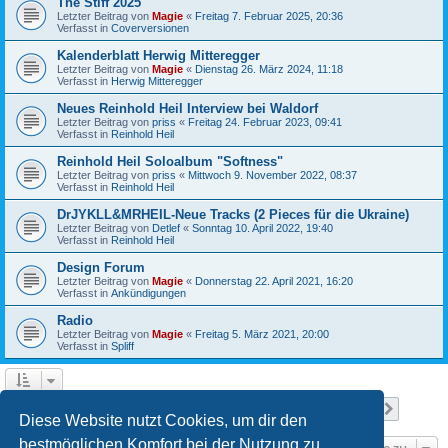
The Stiff 2025
Letzter Beitrag von
Magie
«
Freitag 7. Februar 2025, 20:36
Verfasst in
Coverversionen
Kalenderblatt Herwig Mitteregger
Letzter Beitrag von
Magie
«
Dienstag 26. März 2024, 11:18
Verfasst in
Herwig Mitteregger
Neues Reinhold Heil Interview bei Waldorf
Letzter Beitrag von
priss
«
Freitag 24. Februar 2023, 09:41
Verfasst in
Reinhold Heil
Reinhold Heil Soloalbum "Softness"
Letzter Beitrag von
priss
«
Mittwoch 9. November 2022, 08:37
Verfasst in
Reinhold Heil
DrJYKLL&MRHEIL-Neue Tracks (2 Pieces für die Ukraine)
Letzter Beitrag von
Detlef
«
Sonntag 10. April 2022, 19:40
Verfasst in
Reinhold Heil
Design Forum
Letzter Beitrag von
Magie
«
Donnerstag 22. April 2021, 16:20
Verfasst in
Ankündigungen
Radio
Letzter Beitrag von
Magie
«
Freitag 5. März 2021, 20:00
Verfasst in
Spliff
Seite
1
von
12
1
2
3
4
5
12
Nächst
Die Suche ergab 111 Treffer
…
Diese Website nutzt Cookies, um dir den
bestmöglichen Komfort bei der Nutzung zu
Gehe zu