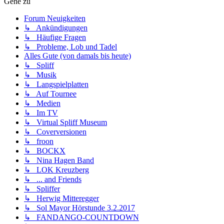
Gehe zu
Forum Neuigkeiten
↳ Ankündigungen
↳ Häufige Fragen
↳ Probleme, Lob und Tadel
Alles Gute (von damals bis heute)
↳ Spliff
↳ Musik
↳ Langspielplatten
↳ Auf Tournee
↳ Medien
↳ Im TV
↳ Virtual Spliff Museum
↳ Coverversionen
↳ froon
↳ BOCKX
↳ Nina Hagen Band
↳ LOK Kreuzberg
↳ ... and Friends
↳ Spliffer
↳ Herwig Mitteregger
↳ Sol Mayor Hörstunde 3.2.2017
↳ FANDANGO-COUNTDOWN