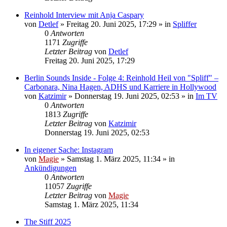
Reinhold Interview mit Anja Caspary
von
Detlef
»
Freitag 20. Juni 2025, 17:29
» in
Spliffer
0
Antworten
1171
Zugriffe
Letzter Beitrag
von
Detlef
Freitag 20. Juni 2025, 17:29
Berlin Sounds Inside - Folge 4: Reinhold Heil von "Spliff" –
Carbonara, Nina Hagen, ADHS und Karriere in Hollywood
von
Katzimir
»
Donnerstag 19. Juni 2025, 02:53
» in
Im TV
0
Antworten
1813
Zugriffe
Letzter Beitrag
von
Katzimir
Donnerstag 19. Juni 2025, 02:53
In eigener Sache: Instagram
von
Magie
»
Samstag 1. März 2025, 11:34
» in
Ankündigungen
0
Antworten
11057
Zugriffe
Letzter Beitrag
von
Magie
Samstag 1. März 2025, 11:34
The Stiff 2025