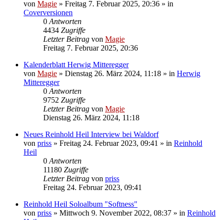
von
Magie
»
Freitag 7. Februar 2025, 20:36
» in
Coverversionen
0
Antworten
4434
Zugriffe
Letzter Beitrag
von
Magie
Freitag 7. Februar 2025, 20:36
Kalenderblatt Herwig Mitteregger
von
Magie
»
Dienstag 26. März 2024, 11:18
» in
Herwig
Mitteregger
0
Antworten
9752
Zugriffe
Letzter Beitrag
von
Magie
Dienstag 26. März 2024, 11:18
Neues Reinhold Heil Interview bei Waldorf
von
priss
»
Freitag 24. Februar 2023, 09:41
» in
Reinhold
Heil
0
Antworten
11180
Zugriffe
Letzter Beitrag
von
priss
Freitag 24. Februar 2023, 09:41
Reinhold Heil Soloalbum "Softness"
von
priss
»
Mittwoch 9. November 2022, 08:37
» in
Reinhold