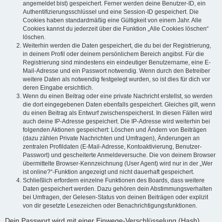
angemeldet bist) gespeichert. Ferner werden deine Benutzer-ID, ein
Authentifizierungsschlüssel und eine Session-ID gespeichert. Die
Cookies haben standardmäßig eine Gültigkeit von einem Jahr. Alle
Cookies kannst du jederzeit über die Funktion „Alle Cookies löschen“
löschen.
Weiterhin werden die Daten gespeichert, die du bei der Registrierung,
in deinem Profil oder deinem persönlichem Bereich angibst. Für die
Registrierung sind mindestens ein eindeutiger Benutzername, eine E-
Mail-Adresse und ein Passwort notwendig. Wenn durch den Betreiber
weitere Daten als notwendig festgelegt wurden, so ist dies für dich vor
deren Eingabe ersichtlich.
Wenn du einen Beitrag oder eine private Nachricht erstellst, so werden
die dort eingegebenen Daten ebenfalls gespeichert. Gleiches gilt, wenn
du einen Beitrag als Entwurf zwischenspeicherst. In diesen Fällen wird
auch deine IP-Adresse gespeichert. Die IP-Adresse wird weiterhin bei
folgenden Aktionen gespeichert: Löschen und Ändern von Beiträgen
(dazu zählen Private Nachrichten und Umfragen), Änderungen an
zentralen Profildaten (E-Mail-Adresse, Kontoaktivierung, Benutzer-
Passwort) und gescheiterte Anmeldeversuche. Die von deinem Browser
übermittelte Browser-Kennzeichnung (User Agent) wird nur in der „Wer
ist online?“-Funktion angezeigt und nicht dauerhaft gespeichert.
Schließlich erfordern einzelne Funktionen des Boards, dass weitere
Daten gespeichert werden. Dazu gehören dein Abstimmungsverhalten
bei Umfragen, der Gelesen-Status von deinen Beiträgen oder explizit
von dir gesetzte Lesezeichen oder Benachrichtigungsfunktionen.
Dein Passwort wird mit einer Einwege-Verschlüsselung (Hash)