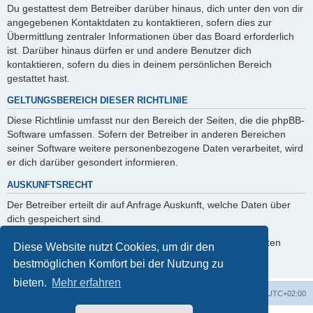
Du gestattest dem Betreiber darüber hinaus, dich unter den von dir
angegebenen Kontaktdaten zu kontaktieren, sofern dies zur
Übermittlung zentraler Informationen über das Board erforderlich
ist. Darüber hinaus dürfen er und andere Benutzer dich
kontaktieren, sofern du dies in deinem persönlichen Bereich
gestattet hast.
GELTUNGSBEREICH DIESER RICHTLINIE
Diese Richtlinie umfasst nur den Bereich der Seiten, die die phpBB-
Software umfassen. Sofern der Betreiber in anderen Bereichen
seiner Software weitere personenbezogene Daten verarbeitet, wird
er dich darüber gesondert informieren.
AUSKUNFTSRECHT
Der Betreiber erteilt dir auf Anfrage Auskunft, welche Daten über
dich gespeichert sind.
Du kannst jederzeit die Löschung bzw. Sperrung deiner Daten
Diese Website nutzt Cookies, um dir den
verlangen. Kontaktiere hierzu bitte den Betreiber.
bestmöglichen Komfort bei der Nutzung zu
bieten.
Mehr erfahren
Foren-Übersicht
Alle Cookies löschen
Alle Zeiten sind
UTC+02:00