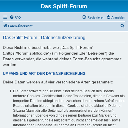
Das Spliff-Forum
FAQ
Registrieren
Anmelden
S
Foren-Übersicht
u
Das Spliff-Forum - Datenschutzerklärung
c
h
Diese Richtlinie beschreibt, wie „Das Spliff-Forum“
(„https://forum.spliffco.de“) (im Folgenden „der Betreiber“) die
e
Daten verwendet, die während deines Foren-Besuchs gesammelt
werden.
UMFANG UND ART DER DATENSPEICHERUNG
Deine Daten werden auf vier verschiedene Arten gesammelt:
Die Forensoftware phpBB erstellt bei deinem Besuch des Boards
mehrere Cookies. Cookies sind kleine Textdateien, die dein Browser als
temporäre Dateien ablegt und die zwischen den einzelnen Aufrufen des
Boards erhalten bleiben. In diesen Cookies sind die aktuelle ID deiner
Sitzung (damit dir alle Seitenaufrufe zugeordnet werden können),
Informationen über die von dir gelesenen Beiträge (zur Markierung
dieser als gelesen/ungelesen; sofern du nicht angemeldet bist) sowie
Informationen über deine Teilnahme an Umfragen (sofern du nicht