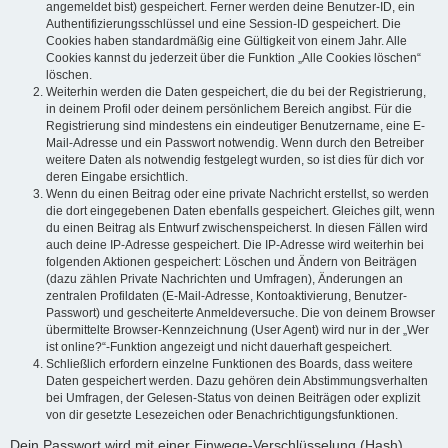
angemeldet bist) gespeichert. Ferner werden deine Benutzer-ID, ein
Authentifizierungsschlüssel und eine Session-ID gespeichert. Die
Cookies haben standardmäßig eine Gültigkeit von einem Jahr. Alle
Cookies kannst du jederzeit über die Funktion „Alle Cookies löschen“
löschen.
Weiterhin werden die Daten gespeichert, die du bei der Registrierung,
in deinem Profil oder deinem persönlichem Bereich angibst. Für die
Registrierung sind mindestens ein eindeutiger Benutzername, eine E-
Mail-Adresse und ein Passwort notwendig. Wenn durch den Betreiber
weitere Daten als notwendig festgelegt wurden, so ist dies für dich vor
deren Eingabe ersichtlich.
Wenn du einen Beitrag oder eine private Nachricht erstellst, so werden
die dort eingegebenen Daten ebenfalls gespeichert. Gleiches gilt, wenn
du einen Beitrag als Entwurf zwischenspeicherst. In diesen Fällen wird
auch deine IP-Adresse gespeichert. Die IP-Adresse wird weiterhin bei
folgenden Aktionen gespeichert: Löschen und Ändern von Beiträgen
(dazu zählen Private Nachrichten und Umfragen), Änderungen an
zentralen Profildaten (E-Mail-Adresse, Kontoaktivierung, Benutzer-
Passwort) und gescheiterte Anmeldeversuche. Die von deinem Browser
übermittelte Browser-Kennzeichnung (User Agent) wird nur in der „Wer
ist online?“-Funktion angezeigt und nicht dauerhaft gespeichert.
Schließlich erfordern einzelne Funktionen des Boards, dass weitere
Daten gespeichert werden. Dazu gehören dein Abstimmungsverhalten
bei Umfragen, der Gelesen-Status von deinen Beiträgen oder explizit
von dir gesetzte Lesezeichen oder Benachrichtigungsfunktionen.
Dein Passwort wird mit einer Einwege-Verschlüsselung (Hash)