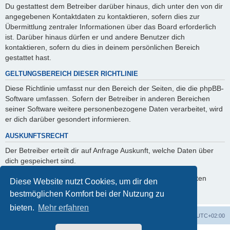
Du gestattest dem Betreiber darüber hinaus, dich unter den von dir
angegebenen Kontaktdaten zu kontaktieren, sofern dies zur
Übermittlung zentraler Informationen über das Board erforderlich
ist. Darüber hinaus dürfen er und andere Benutzer dich
kontaktieren, sofern du dies in deinem persönlichen Bereich
gestattet hast.
GELTUNGSBEREICH DIESER RICHTLINIE
Diese Richtlinie umfasst nur den Bereich der Seiten, die die phpBB-
Software umfassen. Sofern der Betreiber in anderen Bereichen
seiner Software weitere personenbezogene Daten verarbeitet, wird
er dich darüber gesondert informieren.
AUSKUNFTSRECHT
Der Betreiber erteilt dir auf Anfrage Auskunft, welche Daten über
dich gespeichert sind.
Du kannst jederzeit die Löschung bzw. Sperrung deiner Daten
Diese Website nutzt Cookies, um dir den
verlangen. Kontaktiere hierzu bitte den Betreiber.
bestmöglichen Komfort bei der Nutzung zu
bieten.
Mehr erfahren
Foren-Übersicht
Alle Cookies löschen
Alle Zeiten sind
UTC+02:00