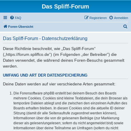
Das Spliff-Forum
FAQ
Registrieren
Anmelden
S
Foren-Übersicht
u
Das Spliff-Forum - Datenschutzerklärung
c
h
Diese Richtlinie beschreibt, wie „Das Spliff-Forum“
(„https://forum.spliffco.de“) (im Folgenden „der Betreiber“) die
e
Daten verwendet, die während deines Foren-Besuchs gesammelt
werden.
UMFANG UND ART DER DATENSPEICHERUNG
Deine Daten werden auf vier verschiedene Arten gesammelt:
Die Forensoftware phpBB erstellt bei deinem Besuch des Boards
mehrere Cookies. Cookies sind kleine Textdateien, die dein Browser als
temporäre Dateien ablegt und die zwischen den einzelnen Aufrufen des
Boards erhalten bleiben. In diesen Cookies sind die aktuelle ID deiner
Sitzung (damit dir alle Seitenaufrufe zugeordnet werden können),
Informationen über die von dir gelesenen Beiträge (zur Markierung
dieser als gelesen/ungelesen; sofern du nicht angemeldet bist) sowie
Informationen über deine Teilnahme an Umfragen (sofern du nicht