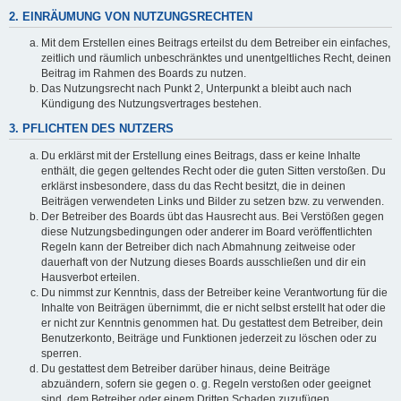
2. EINRÄUMUNG VON NUTZUNGSRECHTEN
Mit dem Erstellen eines Beitrags erteilst du dem Betreiber ein einfaches,
zeitlich und räumlich unbeschränktes und unentgeltliches Recht, deinen
Beitrag im Rahmen des Boards zu nutzen.
Das Nutzungsrecht nach Punkt 2, Unterpunkt a bleibt auch nach
Kündigung des Nutzungsvertrages bestehen.
3. PFLICHTEN DES NUTZERS
Du erklärst mit der Erstellung eines Beitrags, dass er keine Inhalte
enthält, die gegen geltendes Recht oder die guten Sitten verstoßen. Du
erklärst insbesondere, dass du das Recht besitzt, die in deinen
Beiträgen verwendeten Links und Bilder zu setzen bzw. zu verwenden.
Der Betreiber des Boards übt das Hausrecht aus. Bei Verstößen gegen
diese Nutzungsbedingungen oder anderer im Board veröffentlichten
Regeln kann der Betreiber dich nach Abmahnung zeitweise oder
dauerhaft von der Nutzung dieses Boards ausschließen und dir ein
Hausverbot erteilen.
Du nimmst zur Kenntnis, dass der Betreiber keine Verantwortung für die
Inhalte von Beiträgen übernimmt, die er nicht selbst erstellt hat oder die
er nicht zur Kenntnis genommen hat. Du gestattest dem Betreiber, dein
Benutzerkonto, Beiträge und Funktionen jederzeit zu löschen oder zu
sperren.
Du gestattest dem Betreiber darüber hinaus, deine Beiträge
abzuändern, sofern sie gegen o. g. Regeln verstoßen oder geeignet
sind, dem Betreiber oder einem Dritten Schaden zuzufügen.