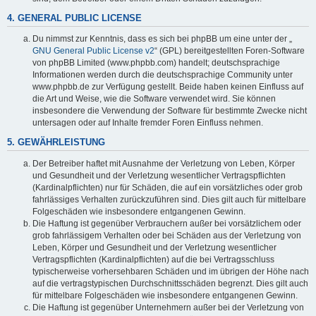
4. GENERAL PUBLIC LICENSE
Du nimmst zur Kenntnis, dass es sich bei phpBB um eine unter der „
GNU General Public License v2
“ (GPL) bereitgestellten Foren-Software
von phpBB Limited (www.phpbb.com) handelt; deutschsprachige
Informationen werden durch die deutschsprachige Community unter
www.phpbb.de zur Verfügung gestellt. Beide haben keinen Einfluss auf
die Art und Weise, wie die Software verwendet wird. Sie können
insbesondere die Verwendung der Software für bestimmte Zwecke nicht
untersagen oder auf Inhalte fremder Foren Einfluss nehmen.
5. GEWÄHRLEISTUNG
Der Betreiber haftet mit Ausnahme der Verletzung von Leben, Körper
und Gesundheit und der Verletzung wesentlicher Vertragspflichten
(Kardinalpflichten) nur für Schäden, die auf ein vorsätzliches oder grob
fahrlässiges Verhalten zurückzuführen sind. Dies gilt auch für mittelbare
Folgeschäden wie insbesondere entgangenen Gewinn.
Die Haftung ist gegenüber Verbrauchern außer bei vorsätzlichem oder
grob fahrlässigem Verhalten oder bei Schäden aus der Verletzung von
Leben, Körper und Gesundheit und der Verletzung wesentlicher
Vertragspflichten (Kardinalpflichten) auf die bei Vertragsschluss
typischerweise vorhersehbaren Schäden und im übrigen der Höhe nach
auf die vertragstypischen Durchschnittsschäden begrenzt. Dies gilt auch
für mittelbare Folgeschäden wie insbesondere entgangenen Gewinn.
Die Haftung ist gegenüber Unternehmern außer bei der Verletzung von