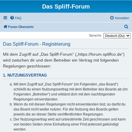
Das Spliff-Forum
FAQ
Anmelden
S
Foren-Übersicht
u
Sprache:
c
Das Spliff-Forum - Registrierung
h
Mit dem Zugriff auf „Das Spliff-Forum“ („https://forum.spliffco.de“)
e
wird zwischen dir und dem Betreiber ein Vertrag mit folgenden
Regelungen geschlossen:
1. NUTZUNGSVERTRAG
Mit dem Zugriff auf „Das Spliff-Forum“ (im Folgenden „das Board“)
schließt du einen Nutzungsvertrag mit dem Betreiber des Boards ab (im
Folgenden „Betreiber“) und erklärst dich mit den nachfolgenden
Regelungen einverstanden.
Wenn du mit diesen Regelungen nicht einverstanden bist, so darfst du
das Board nicht weiter nutzen. Für die Nutzung des Boards gelten
jeweils die an dieser Stelle veröffentlichten Regelungen.
Der Nutzungsvertrag wird auf unbestimmte Zeit geschlossen und kann
von beiden Seiten ohne Einhaltung einer Frist jederzeit gekündigt
werden.