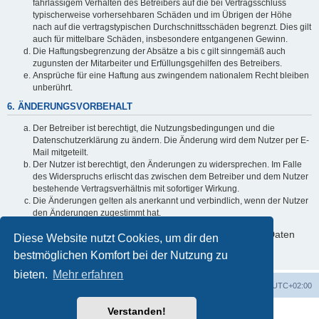
fahrlässigem Verhalten des Betreibers auf die bei Vertragsschluss
typischerweise vorhersehbaren Schäden und im Übrigen der Höhe
nach auf die vertragstypischen Durchschnittsschäden begrenzt. Dies gilt
auch für mittelbare Schäden, insbesondere entgangenen Gewinn.
Die Haftungsbegrenzung der Absätze a bis c gilt sinngemäß auch
zugunsten der Mitarbeiter und Erfüllungsgehilfen des Betreibers.
Ansprüche für eine Haftung aus zwingendem nationalem Recht bleiben
unberührt.
6. ÄNDERUNGSVORBEHALT
Der Betreiber ist berechtigt, die Nutzungsbedingungen und die
Datenschutzerklärung zu ändern. Die Änderung wird dem Nutzer per E-
Mail mitgeteilt.
Der Nutzer ist berechtigt, den Änderungen zu widersprechen. Im Falle
des Widerspruchs erlischt das zwischen dem Betreiber und dem Nutzer
bestehende Vertragsverhältnis mit sofortiger Wirkung.
Die Änderungen gelten als anerkannt und verbindlich, wenn der Nutzer
den Änderungen zugestimmt hat.
Informationen über den Umgang mit deinen persönlichen Daten
Diese Website nutzt Cookies, um dir den
sind in der Datenschutzerklärung enthalten.
bestmöglichen Komfort bei der Nutzung zu
bieten.
Mehr erfahren
Foren-Übersicht
Alle Cookies löschen
Alle Zeiten sind
UTC+02:00
Verstanden!
Powered by
phpBB
® Forum Software © phpBB Limited