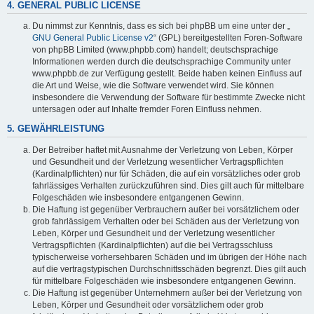
4. GENERAL PUBLIC LICENSE
Du nimmst zur Kenntnis, dass es sich bei phpBB um eine unter der „
GNU General Public License v2
“ (GPL) bereitgestellten Foren-Software
von phpBB Limited (www.phpbb.com) handelt; deutschsprachige
Informationen werden durch die deutschsprachige Community unter
www.phpbb.de zur Verfügung gestellt. Beide haben keinen Einfluss auf
die Art und Weise, wie die Software verwendet wird. Sie können
insbesondere die Verwendung der Software für bestimmte Zwecke nicht
untersagen oder auf Inhalte fremder Foren Einfluss nehmen.
5. GEWÄHRLEISTUNG
Der Betreiber haftet mit Ausnahme der Verletzung von Leben, Körper
und Gesundheit und der Verletzung wesentlicher Vertragspflichten
(Kardinalpflichten) nur für Schäden, die auf ein vorsätzliches oder grob
fahrlässiges Verhalten zurückzuführen sind. Dies gilt auch für mittelbare
Folgeschäden wie insbesondere entgangenen Gewinn.
Die Haftung ist gegenüber Verbrauchern außer bei vorsätzlichem oder
grob fahrlässigem Verhalten oder bei Schäden aus der Verletzung von
Leben, Körper und Gesundheit und der Verletzung wesentlicher
Vertragspflichten (Kardinalpflichten) auf die bei Vertragsschluss
typischerweise vorhersehbaren Schäden und im übrigen der Höhe nach
auf die vertragstypischen Durchschnittsschäden begrenzt. Dies gilt auch
für mittelbare Folgeschäden wie insbesondere entgangenen Gewinn.
Die Haftung ist gegenüber Unternehmern außer bei der Verletzung von
Leben, Körper und Gesundheit oder vorsätzlichem oder grob