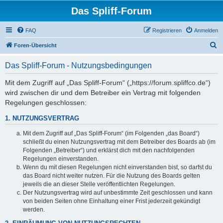
Das Spliff-Forum
FAQ
Registrieren
Anmelden
S
Foren-Übersicht
u
Das Spliff-Forum - Nutzungsbedingungen
c
h
Mit dem Zugriff auf „Das Spliff-Forum“ („https://forum.spliffco.de“)
wird zwischen dir und dem Betreiber ein Vertrag mit folgenden
e
Regelungen geschlossen:
1. NUTZUNGSVERTRAG
Mit dem Zugriff auf „Das Spliff-Forum“ (im Folgenden „das Board“)
schließt du einen Nutzungsvertrag mit dem Betreiber des Boards ab (im
Folgenden „Betreiber“) und erklärst dich mit den nachfolgenden
Regelungen einverstanden.
Wenn du mit diesen Regelungen nicht einverstanden bist, so darfst du
das Board nicht weiter nutzen. Für die Nutzung des Boards gelten
jeweils die an dieser Stelle veröffentlichten Regelungen.
Der Nutzungsvertrag wird auf unbestimmte Zeit geschlossen und kann
von beiden Seiten ohne Einhaltung einer Frist jederzeit gekündigt
werden.