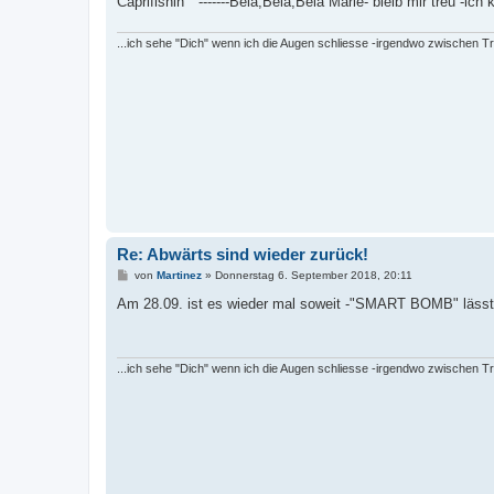
Caprifishin " -------Bela,Bela,Bela Marie- bleib mir treu -i
g
...ich sehe "Dich" wenn ich die Augen schliesse -irgendwo zwischen T
Re: Abwärts sind wieder zurück!
B
von
Martinez
»
Donnerstag 6. September 2018, 20:11
e
i
Am 28.09. ist es wieder mal soweit -"SMART BOMB" lässt 
t
r
a
g
...ich sehe "Dich" wenn ich die Augen schliesse -irgendwo zwischen T