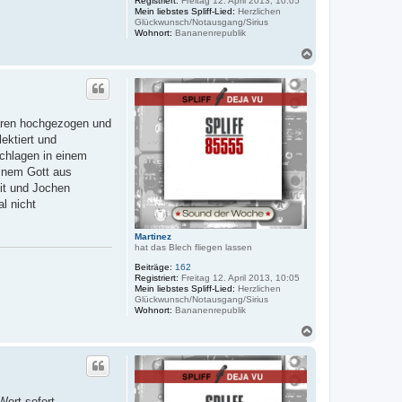
Registriert:
Freitag 12. April 2013, 10:05
Mein liebstes Spliff-Lied:
Herzlichen
Glückwunsch/Notausgang/Sirius
Wohnort:
Bananenrepublik
N
a
c
h
o
b
aaren hochgezogen und
e
lektiert und
n
schlagen in einem
einem Gott aus
eit und Jochen
l nicht
Martinez
hat das Blech fliegen lassen
Beiträge:
162
Registriert:
Freitag 12. April 2013, 10:05
Mein liebstes Spliff-Lied:
Herzlichen
Glückwunsch/Notausgang/Sirius
Wohnort:
Bananenrepublik
N
a
c
h
o
b
Wort sofort