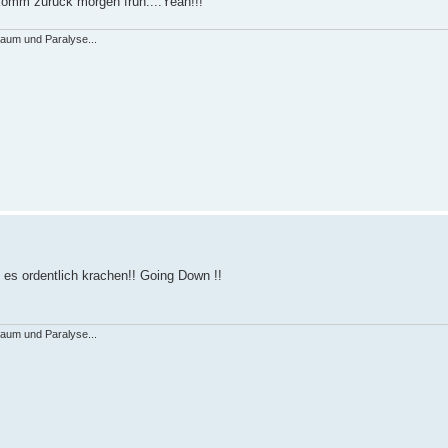
ch komm zurück morgen früh....Yeah!!!
raum und Paralyse...
es ordentlich krachen!! Going Down !!
raum und Paralyse...