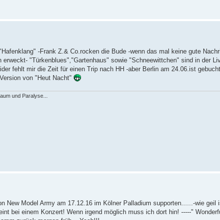
"Hafenklang" -Frank Z.& Co.rocken die Bude -wenn das mal keine gute Nachri
n erweckt- "Türkenblues","Gartenhaus" sowie "Schneewittchen" sind in der Li
eider fehlt mir die Zeit für einen Trip nach HH -aber Berlin am 24.06.ist gebuch
k Version von "Heut Nacht"
raum und Paralyse...
n New Model Army am 17.12.16 im Kölner Palladium supporten......-wie geil i
int bei einem Konzert! Wenn irgend möglich muss ich dort hin! -----" Wonderf