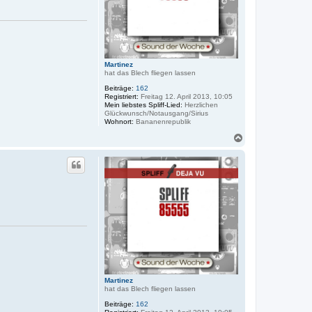
Martinez
hat das Blech fliegen lassen
Beiträge:
162
Registriert:
Freitag 12. April 2013, 10:05
Mein liebstes Spliff-Lied:
Herzlichen
Glückwunsch/Notausgang/Sirius
Wohnort:
Bananenrepublik
N
a
c
h
o
b
e
n
Martinez
hat das Blech fliegen lassen
Beiträge:
162