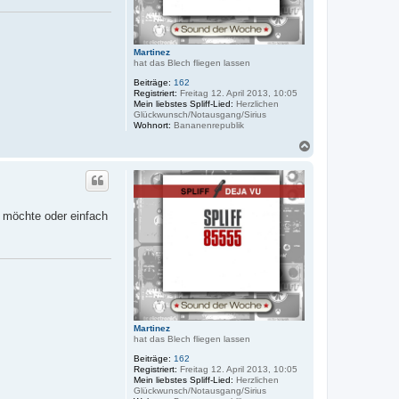
Martinez
hat das Blech fliegen lassen
Beiträge:
162
Registriert:
Freitag 12. April 2013, 10:05
Mein liebstes Spliff-Lied:
Herzlichen
Glückwunsch/Notausgang/Sirius
Wohnort:
Bananenrepublik
N
a
c
h
o
b
 möchte oder einfach
e
n
Martinez
hat das Blech fliegen lassen
Beiträge:
162
Registriert:
Freitag 12. April 2013, 10:05
Mein liebstes Spliff-Lied:
Herzlichen
Glückwunsch/Notausgang/Sirius