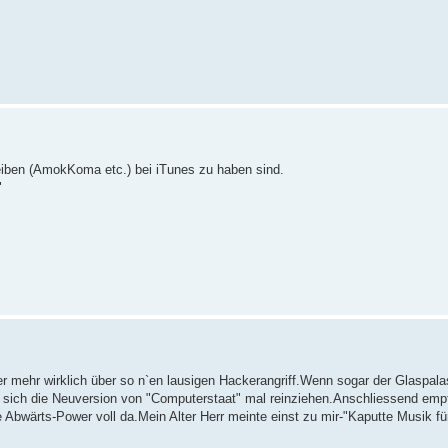
eiben (AmokKoma etc.) bei iTunes zu haben sind.
"
r mehr wirklich über so n`en lausigen Hackerangriff.Wenn sogar der Glaspalas
te sich die Neuversion von "Computerstaat" mal reinziehen.Anschliessend emp
te Abwärts-Power voll da.Mein Alter Herr meinte einst zu mir-"Kaputte Musik f