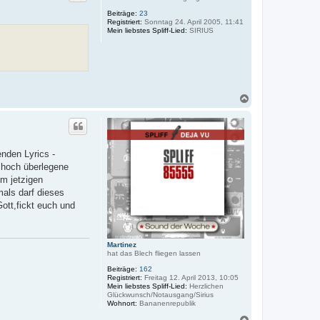
o
Beiträge:
23
b
Registriert:
Sonntag 24. April 2005, 11:41
e
Mein liebstes Spliff-Lied:
SIRIUS
n
N
a
c
h
o
b
enden Lyrics -
e
shoch überlegene
n
m jetzigen
als darf dieses
ott,fickt euch und
Martinez
hat das Blech fliegen lassen
Beiträge:
162
Registriert:
Freitag 12. April 2013, 10:05
Mein liebstes Spliff-Lied:
Herzlichen
Glückwunsch/Notausgang/Sirius
Wohnort:
Bananenrepublik
N