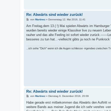
Re: Abwärts sind wieder zurück!
B
von
Martinez
»
Donnerstag 12. Mai 2016, 11:41
e
i
Am Freitag,dem 13.( !) Mai spielen Abwärts im Hamburger 
t
wurden bereits wieder einige Klassiker live zu neuem Lebe
r
a
rauher und das alte Feeling ist sofort wieder zurück.-------L
g
besseres zu tun hat...-vielleicht gibts ja noch ne Punkroc
...ich sehe "Dich" wenn ich die Augen schliesse -irgendwo zwischen T
Re: Abwärts sind wieder zurück!
B
von
Martinez
»
Dienstag 6. Dezember 2016, 20:09
e
i
Habe gerade erst mitbekommen das Abwärts den Auftritt vo
t
weitere Bands aus meiner Jugend die ich sehr verehre -vere
r
a