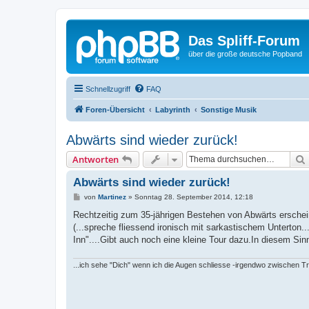
Das Spliff-Forum
über die große deutsche Popband
Schnellzugriff
FAQ
Foren-Übersicht
Labyrinth
Sonstige Musik
Abwärts sind wieder zurück!
Antworten
Abwärts sind wieder zurück!
B
von
Martinez
»
Sonntag 28. September 2014, 12:18
e
i
Rechtzeitig zum 35-jährigen Bestehen von Abwärts erschei
t
(...spreche fliessend ironisch mit sarkastischem Unterton.
r
a
Inn"....Gibt auch noch eine kleine Tour dazu.In diesem Sin
g
...ich sehe "Dich" wenn ich die Augen schliesse -irgendwo zwischen T