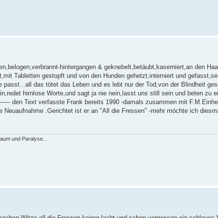
sen,belogen,verbrannt-hintergangen & geknebelt,betäubt,kaserniert,an den H
zt,mit Tabletten gestopft und von den Hunden gehetzt,interniert und gefasst,se
asst...all das tötet das Leben und es lebt nur der Tod,von der Blindheit ge
in,redet hirnlose Worte,und sagt ja nie nein,lasst uns still sein und beten zu 
-------- den Text verfasste Frank bereits 1990 -damals zusammen mit F.M.Einh
 Neuaufnahme .Gerichtet ist er an "All die Fressen" -mehr möchte ich diesma
raum und Paralyse...
-machen Witze all die Fressen,keiner lacht und schon vergessen,ein schlaues 